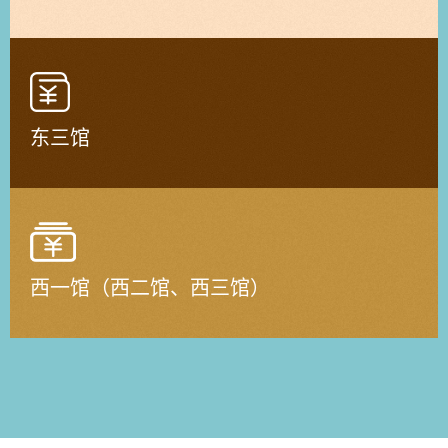
东三馆
西一馆（西二馆、西三馆）