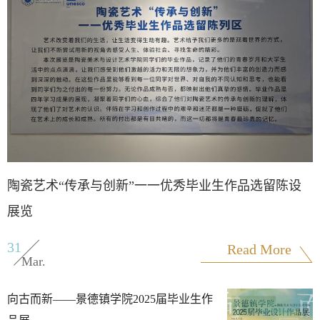
陶瓷艺术“传承与创新”一一优秀毕业生作品选留陈设
向
展览
31
2
Read More
Mar.
向古而新——景德镇学院2025届毕业生作